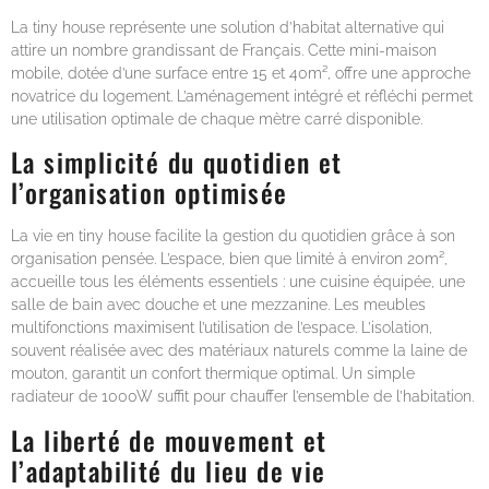
La tiny house représente une solution d’habitat alternative qui
attire un nombre grandissant de Français. Cette mini-maison
mobile, dotée d’une surface entre 15 et 40m², offre une approche
novatrice du logement. L’aménagement intégré et réfléchi permet
une utilisation optimale de chaque mètre carré disponible.
La simplicité du quotidien et
l’organisation optimisée
La vie en tiny house facilite la gestion du quotidien grâce à son
organisation pensée. L’espace, bien que limité à environ 20m²,
accueille tous les éléments essentiels : une cuisine équipée, une
salle de bain avec douche et une mezzanine. Les meubles
multifonctions maximisent l’utilisation de l’espace. L’isolation,
souvent réalisée avec des matériaux naturels comme la laine de
mouton, garantit un confort thermique optimal. Un simple
radiateur de 1000W suffit pour chauffer l’ensemble de l’habitation.
La liberté de mouvement et
l’adaptabilité du lieu de vie