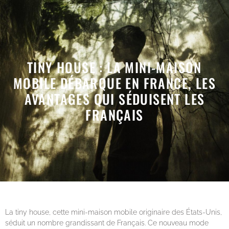
TINY HOUSE : LA MINI-MAISON
MOBILE DÉBARQUE EN FRANCE, LES
AVANTAGES QUI SÉDUISENT LES
FRANÇAIS
La tiny house, cette mini-maison mobile originaire des États-Unis,
séduit un nombre grandissant de Français. Ce nouveau mode