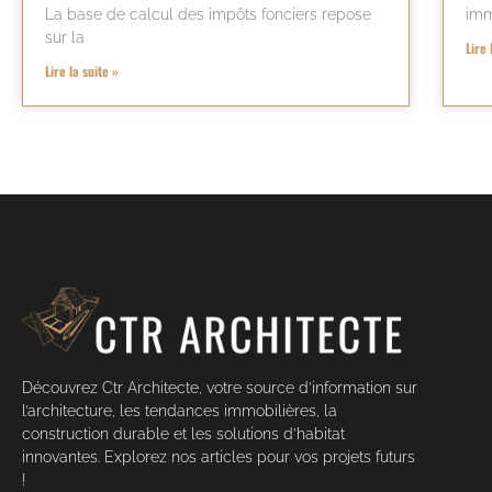
La base de calcul des impôts fonciers repose
imm
sur la
Lire 
Lire la suite »
Découvrez Ctr Architecte, votre source d’information sur
l’architecture, les tendances immobilières, la
construction durable et les solutions d’habitat
innovantes. Explorez nos articles pour vos projets futurs
!