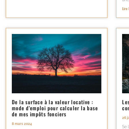
Lire 
De la surface à la valeur locative :
Le
mode d’emploi pour calculer la base
co
de mes impôts fonciers
26 j
8 mars 2024
Se 