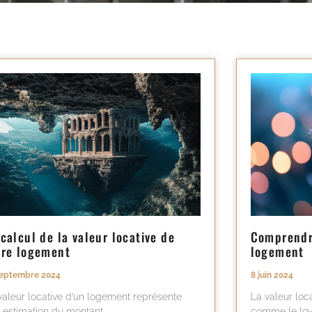
 calcul de la valeur locative de
Comprendre
tre logement
logement
septembre 2024
8 juin 2024
valeur locative d’un logement représente
La valeur loc
 estimation du montant
comme le loy