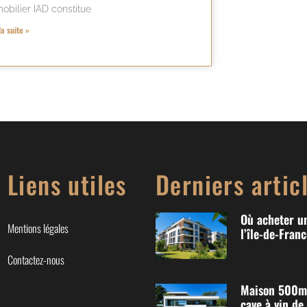
obilier IAD constitue
la suite »
Liens utiles
Derniers artic
Où acheter u
Mentions légales
l’île-de-Franc
Contactez-nous
Maison 500m2
cave à vin de