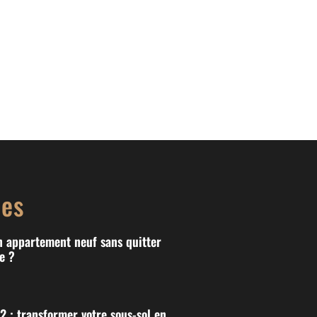
les
n appartement neuf sans quitter
e ?
 : transformer votre sous-sol en