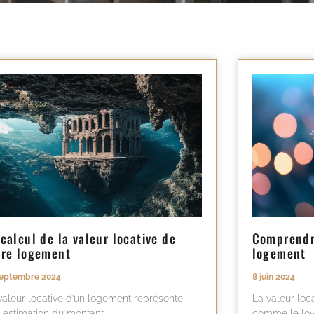
 calcul de la valeur locative de
Comprendre
tre logement
logement
septembre 2024
8 juin 2024
valeur locative d’un logement représente
La valeur loc
 estimation du montant
comme le loy