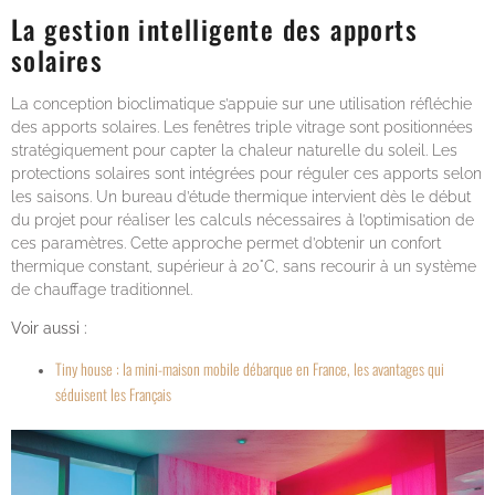
La gestion intelligente des apports
solaires
La conception bioclimatique s’appuie sur une utilisation réfléchie
des apports solaires. Les fenêtres triple vitrage sont positionnées
stratégiquement pour capter la chaleur naturelle du soleil. Les
protections solaires sont intégrées pour réguler ces apports selon
les saisons. Un bureau d’étude thermique intervient dès le début
du projet pour réaliser les calculs nécessaires à l’optimisation de
ces paramètres. Cette approche permet d’obtenir un confort
thermique constant, supérieur à 20°C, sans recourir à un système
de chauffage traditionnel.
Voir aussi :
Tiny house : la mini-maison mobile débarque en France, les avantages qui
séduisent les Français