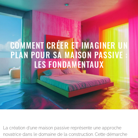
COMMENT CRÉER ET IMAGINER UN
PLAN POUR SA MAISON PASSIVE :
LES FONDAMENTAUX
La création d’une maison passive représente une approche
novatrice dans le domaine de la construction. Cette démarche