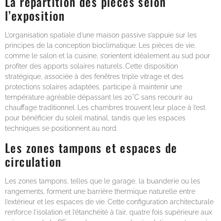
La répartition des pièces selon
l’exposition
L’organisation spatiale d’une maison passive s’appuie sur les
principes de la conception bioclimatique. Les pièces de vie,
comme le salon et la cuisine, s’orientent idéalement au sud pour
profiter des apports solaires naturels. Cette disposition
stratégique, associée à des fenêtres triple vitrage et des
protections solaires adaptées, participe à maintenir une
température agréable dépassant les 20°C sans recourir au
chauffage traditionnel. Les chambres trouvent leur place à l’est
pour bénéficier du soleil matinal, tandis que les espaces
techniques se positionnent au nord.
Les zones tampons et espaces de
circulation
Les zones tampons, telles que le garage, la buanderie ou les
rangements, forment une barrière thermique naturelle entre
l’extérieur et les espaces de vie. Cette configuration architecturale
renforce l’isolation et l’étanchéité à l’air, quatre fois supérieure aux